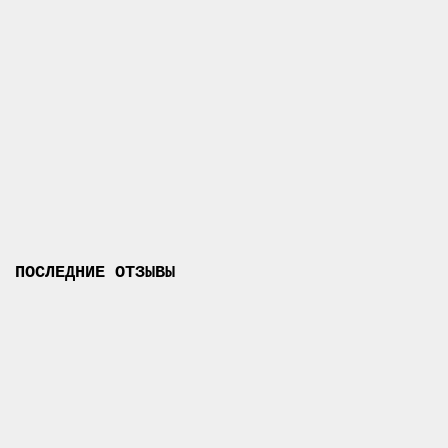
Косуха Мужская
400
96000 ₽
В корзину
ПОСЛЕДНИЕ ОТЗЫВЫ
Бейсболка Hunter Gold (зима)
Я охотник увидел рекламу на вашей
площадке бесболки на охотничью
тематику и приобрёл там где лайки с..
→