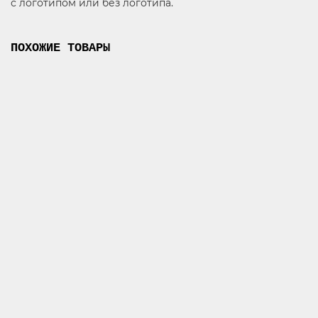
с логотипом или без логотипа.
ПОХОЖИЕ ТОВАРЫ
Косуха Чоппер Brown
404
86100 ₽
В корзину
Косуха Чоппер Black
403
84300 ₽