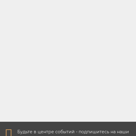
чтобы подарить на 23 февр..
→
Надежда
06.02.2024
Бейсболка Duck Hunter Brown (лето)
Купил себе кепку у вас, показал
друзьям ваш сайт, заказали себе тоже.
Спасибо...
→
Артем
04.02.2024
Кепка Goldwing Grey
Отличная кепка, качество супер.
Рекомендую!..
→
Максим
01.02.2024
Будьте в центре событий - подпишитесь на наши