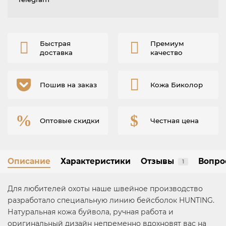
Быстрая
Премиум
доставка
качество
Пошив на заказ
Кожа Биколор
Оптовые скидки
Честная цена
Описание
Характеристики
Отзывы
Вопро
1
Для любителей охоты наше швейное производство
разработало специальную линию бейсболок HUNTING.
Натуральная кожа буйвола, ручная работа и
оригинальный дизайн непременно вдохновят вас на