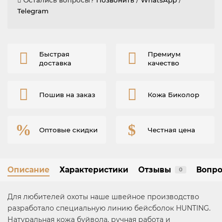
Telegram
Быстрая
Премиум
доставка
качество
Пошив на заказ
Кожа Биколор
Оптовые скидки
Честная цена
Описание
Характеристики
Отзывы
Вопро
0
Для любителей охоты наше швейное производство
разработало специальную линию бейсболок HUNTING.
Натуральная кожа буйвола, ручная работа и